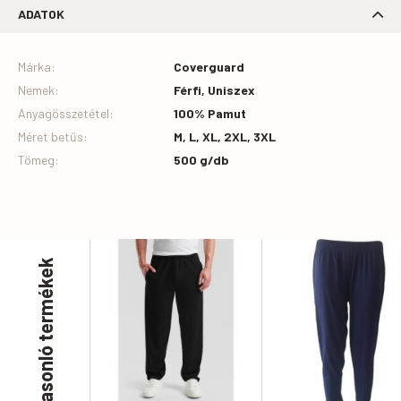
ADATOK
Márka
:
Coverguard
Nemek
:
Férfi, Uniszex
Anyagösszetétel
:
100% Pamut
Méret betűs
:
M, L, XL, 2XL, 3XL
Tömeg:
500 g/db
Hasonló termékek