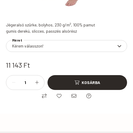
Jégeralsó szürke, bolyhos, 230 g/m², 100% pamut
gumis derekú, slicces, passzés alsórész
Méret
11 143
Ft
KOSÁRBA