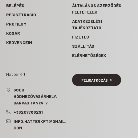
BELÉPÉS
ÁLTALÁNOS SZERZŐDÉSI
FELTÉTELEK
REGISZTRÁCIÓ
ADATKEZELÉSI
PROFILOM
TÁJÉKOZTATÓ
KOSÁR
FIZETÉS
KEDVENCEIM
SZÁLLÍTÁS
ELÉRHETŐSÉGEK
Háttér Kft.
FELIRATKOZÁS
6800
HÓDMEZŐVÁSÁRHELY,
DARVAS TANYA 17.
+36207786291
INFO.HATTERKFT@GMAIL.
COM