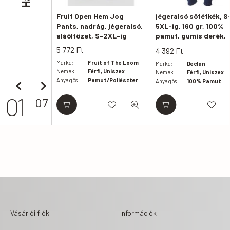
Fruit Open Hem Jog
jégeralsó sötétkék, S
Pants, nadrág, jégeralsó,
5XL-ig, 160 gr, 100%
aláöltözet, S-2XL-ig
pamut, gumis derék,
passzés bokarész
5 772
Ft
4 392
Ft
Márka:
Fruit of The Loom
Márka:
Declan
Nemek:
Férfi, Uniszex
Nemek:
Férfi, Uniszex
Anyagösszetétel:
Pamut/Poliészter
Anyagösszetétel:
100% Pamut
01
07
Vásárlói fiók
Információk